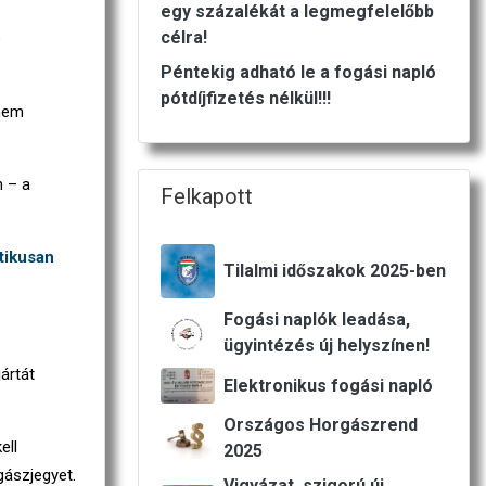
egy százalékát a legmegfelelőbb
célra!
e
Péntekig adható le a fogási napló
pótdíjfizetés nélkül!!!
 nem
n – a
Felkapott
tikusan
Tilalmi időszakok 2025-ben
Fogási naplók leadása,
ügyintézés új helyszínen!
ártát
Elektronikus fogási napló
Országos Horgászrend
ell
2025
gászjegyet.
Vigyázat, szigorú új