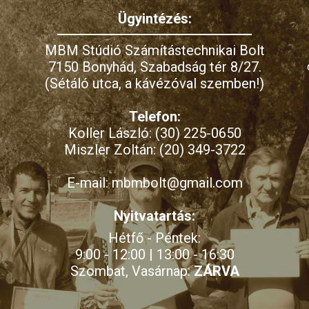
Ügyintézés:
MBM Stúdió Számítástechnikai Bolt
7150 Bonyhád, Szabadság tér 8/27.
(Sétáló utca, a kávézóval szemben!)
Telefon:
Koller László: (30) 225-0650
Miszler Zoltán: (20) 349-3722
E-mail: mbmbolt@gmail.com
Nyitvatartás:
Hétfő - Péntek:
9:00 - 12:00 | 13:00 - 16:30
Szombat, Vasárnap:
ZÁRVA