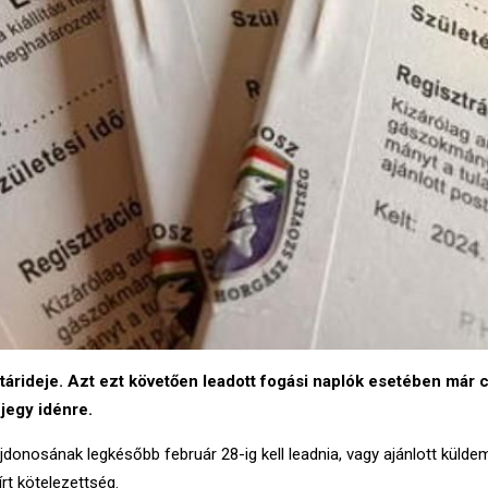
atárideje. Azt ezt követően leadott fogási naplók esetében már 
 jegy idénre.
jdonosának legkésőbb február 28-ig kell leadnia, vagy ajánlott küld
rt kötelezettség.