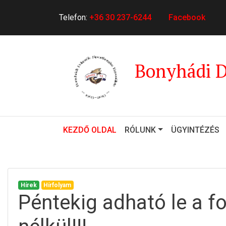
Telefon:
+36 30 237-6244
Facebook
Bonyhádi D
(CURRENT)
KEZDŐ OLDAL
RÓLUNK
ÜGYINTÉZÉS
Hírek
Hírfolyam
Péntekig adható le a fo