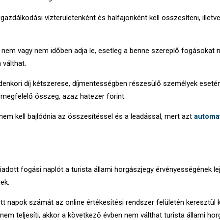
azdálkodási vízterületenként és halfajonként kell összesíteni, illetv
 nem vagy nem időben adja le, esetleg a benne szereplő fogásokat
 válthat.
enkori díj kétszerese, díjmentességben részesülő személyek eseté
 megfelelő összeg, azaz hatezer forint.
r nem kell bajlódnia az összesítéssel és a leadással, mert azt
automa
iadott fogási naplót a turista állami horgászjegy érvényességének lej
ek.
tt napok számát az online értékesítési rendszer felületén keresztül k
 nem teljesíti, akkor a következő évben nem válthat turista állami hor