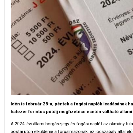
Idén is február 28-a, péntek a fogási naplók leadásának h
hatezer forintos pótdíj megfizetése esetén váltható állami
A 2024. évi állami horgászjegy és fogási naplót az okmány tula
postai úton elküldenie a forgalmazónak, ez jogszabály által előí