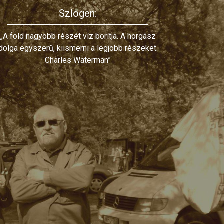
Szlogen:
„A föld nagyobb részét víz borítja. A horgász
dolga egyszerű, kiismerni a legjobb részeket.
Charles Waterman”