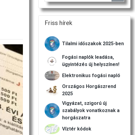
Friss hírek
Tilalmi időszakok 2025-ben
Fogási naplók leadása,
ügyintézés új helyszínen!
Elektronikus fogási napló
Országos Horgászrend
2025
Vigyázat, szigorú új
szabályok vonatkoznak a
horgászatra
Víztér kódok