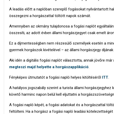
A leadás előtt a naplóban szereplő fogásokat nyilvántartott halg
összegezni a horgászattal töltött napok számát.
Amennyiben az okmány tulajdonosa a fogási naplót egyáltalán
összesíti, az adott évben állami horgászjegyet csak emelt áron
Ez a díjmentességben nem részesülő személyek esetén a mind
gyermek horgászok kivételével – az állami horgászjegy díjának
Aki idén a digitális fogási naplót választotta, annak jövőre má
megteszi majd helyette a horgászapplikáció
.
Fényképes útmutatót a fogási napló helyes kitöltéséről
ITT
.
A hatályos jogszabály szerint a turista állami horgászjegyhez k
követő harminc napon belül kell eljuttatni a horgászszövetségn
A fogási napló képét, a fogási adatokat és a horgászattal töltö
feltölteni. Ha a horgász a fogási napló leadási kötelezettségét