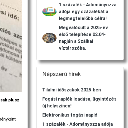
1 százalék - Adományozza
adója egy százalékát a
legmegfelelőbb célra!
Megvalósult a 2025-év
első telepítése 02.04-
napján a Szálkai
víztározóba.
Népszerű hírek
Tilalmi időszakok 2025-ben
Fogási naplók leadása, ügyintézés
csak plusz
új helyszínen!
Elektronikus fogási napló
eményként
1 százalék - Adományozza adója