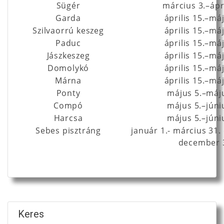
Sügér
március 3.–ápri
Garda
április 15.–má
Szilvaorrú keszeg
április 15.–má
Paduc
április 15.–má
Jászkeszeg
április 15.–má
Domolykó
április 15.–má
Márna
április 15.–má
Ponty
május 5.–máju
Compó
május 5.–júni
Harcsa
május 5.–júni
Sebes pisztráng
január 1.- március 31.
december 
Keres