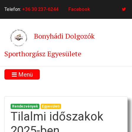
Telefon:
+36 30 237-6244
Facebook
Bonyhádi Dolgozók
Sporthorgász Egyesülete
Menü
Rendezvények
Egyesületi
Tilalmi időszakok
2025-ben