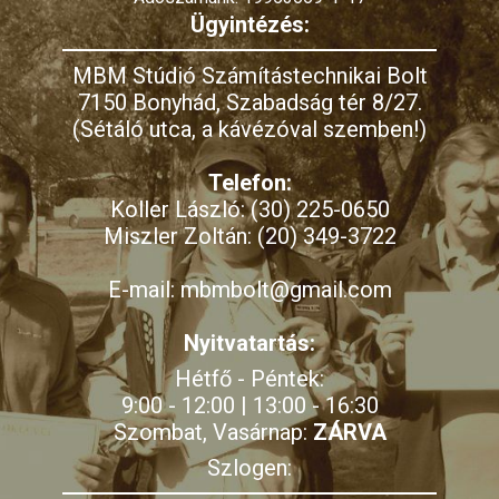
Ügyintézés:
MBM Stúdió Számítástechnikai Bolt
7150 Bonyhád, Szabadság tér 8/27.
(Sétáló utca, a kávézóval szemben!)
Telefon:
Koller László: (30) 225-0650
Miszler Zoltán: (20) 349-3722
E-mail: mbmbolt@gmail.com
Nyitvatartás:
Hétfő - Péntek:
9:00 - 12:00 | 13:00 - 16:30
Szombat, Vasárnap:
ZÁRVA
Szlogen: