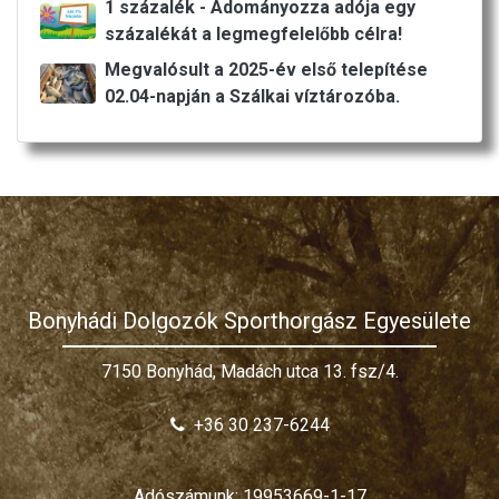
1 százalék - Adományozza adója egy
százalékát a legmegfelelőbb célra!
Megvalósult a 2025-év első telepítése
02.04-napján a Szálkai víztározóba.
Bonyhádi Dolgozók Sporthorgász Egyesülete
7150 Bonyhád, Madách utca 13. fsz/4.
+36 30 237-6244
Adószámunk: 19953669-1-17