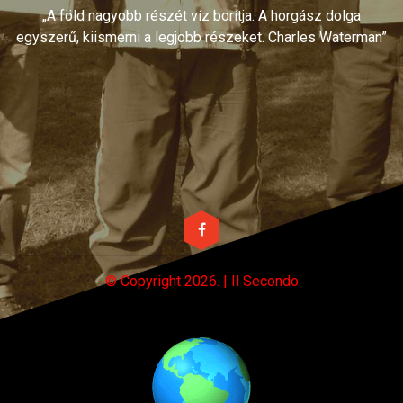
„A föld nagyobb részét víz borítja. A horgász dolga
egyszerű, kiismerni a legjobb részeket. Charles Waterman”
© Copyright
2026. | Il Secondo