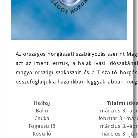
Az országos horgászati szabályozás szerint Mag
azt az imént leírtuk, a halak ívási időszakán
magyarországi szakaszait és a Tisza-tó horgás
összefoglaljuk a hazánkban leggyakrabban horgá
Halfaj
Tilalmi idő
Balin
március 3.–ápri
Csuka
február 3.–márc
Fogassüllő
március 3.–ápri
Kősüllő
március 3.–jún