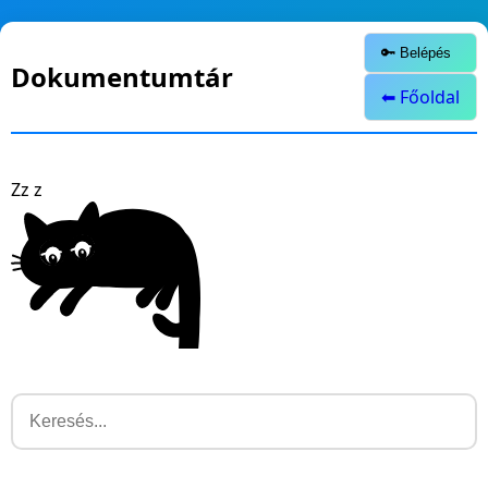
🔑 Belépés
Dokumentumtár
⬅ Főoldal
Z
z
z