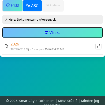
🕒 Friss
🔤 ABC
🖼️ Galéria
📍
Hely:
Dokumentumok/Versenyek
🔙 Vissza
2026
📁
🔗
Tartalom:
8 fájl • 0 mappa •
Méret:
4.31 MB
© 2025. SmartCity e-Otthonom | MBM Stúdió | Minden jog