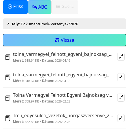
🕒 Friss
🔤 ABC
🖼️ Galéria
📍
Hely:
Dokumentumok/Versenyek/2026
🔙 Vissza
tolna_varmegyei_felnott_egyeni_bajnoksag_versenykiiras__2026..pdf
📕
🔗
Méret:
318.64 KB •
Dátum:
2026.04.16
tolna_varmegyei_felnott_egyeni_bajnoksag_versenykiiras__2026.pdf
📕
🔗
Méret:
318.64 KB •
Dátum:
2026.04.16
Tolna Varmegyei Felnott Egyeni Bajnoksag versenykiiras 2026.pdf
📕
🔗
Méret:
708.97 KB •
Dátum:
2026.02.28
Tm-i_egyesuleti_vezetok_horgaszversenye_2026._versenykiirasa.pdf
📕
🔗
Méret:
662.84 KB •
Dátum:
2026.02.28