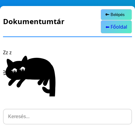
🔑 Belépés
Dokumentumtár
⬅ Főoldal
Z
z
z